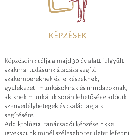
KÉPZÉSEK
Képzéseink célja a majd 30 év alatt felgyűlt
szakmai tudásunk átadása segítő
szakembereknek és lelkészeknek,
gyülekezeti munkásoknak és mindazoknak,
akiknek munkájuk során lehetősége adódik
szenvedélybetegek és családtagjaik
segítésére.
Addiktológiai tanácsadói képzéseinkkel
igyekszünk minél szélesebb területet lefedni