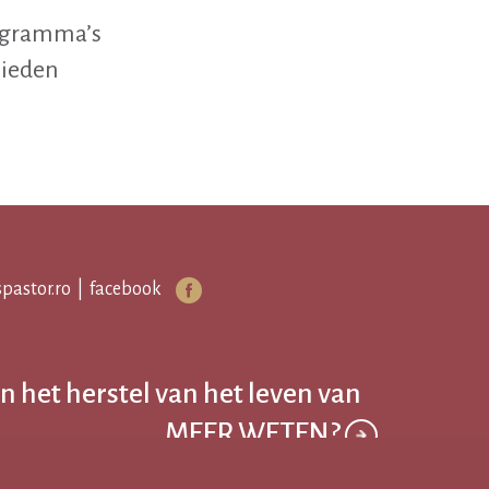
rogramma’s
bieden
pastor.ro
|
facebook
n het herstel van het leven van
MEER WETEN?