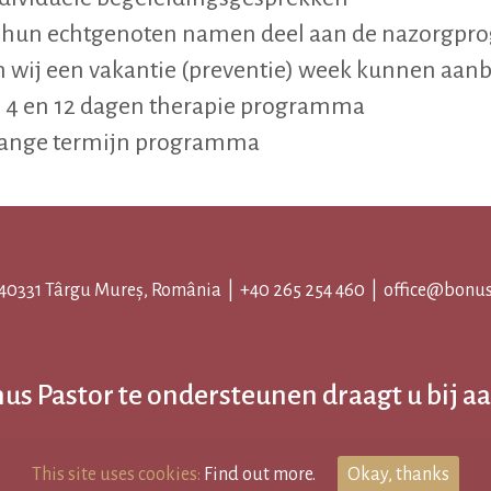
en hun echtgenoten namen deel aan de nazorgp
 wij een vakantie (preventie) week kunnen aan
 4 en 12 dagen therapie programma
lange termijn programma
 540331 Târgu Mureș, România |
+40 265 254 460
|
office@bonus
us Pastor te ondersteunen draagt u bij aa
This site uses cookies:
Find out more.
Okay, thanks