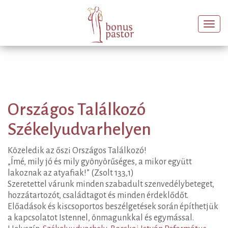
Togg
navi
Országos Találkozó
Székelyudvarhelyen
Közeledik az őszi Országos Találkozó!
„Ímé, mily jó és mily gyönyörűséges, a mikor együtt
lakoznak az atyafiak!” (Zsolt 133,1)
Szeretettel várunk minden szabadult szenvedélybeteget,
hozzátartozót, családtagot és minden érdeklődőt.
Előadások és kiscsoportos beszélgetések során építhetjük
a kapcsolatot Istennel, önmagunkkal és egymással.