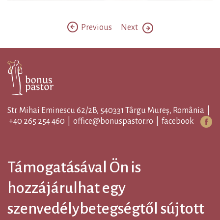
Previous
Next
Str. Mihai Eminescu 62/2B, 540331 Târgu Mureș, România |
+40 265 254 460
|
office@bonuspastor.ro
|
facebook
Támogatásával Ön is
hozzájárulhat egy
szenvedélybetegségtől sújtott