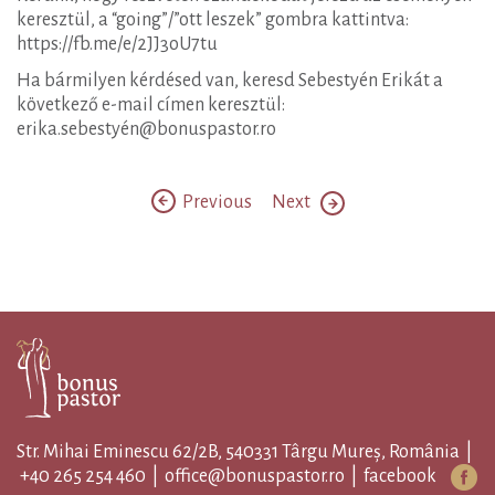
keresztül, a “going”/”ott leszek” gombra kattintva:
https://fb.me/e/2JJ3oU7tu
Ha bármilyen kérdésed van, keresd Sebestyén Erikát a
következő e-mail címen keresztül:
erika.sebestyén@bonuspastor.ro
Previous
Next
Str. Mihai Eminescu 62/2B, 540331 Târgu Mureș, România |
+40 265 254 460
|
office@bonuspastor.ro
|
facebook