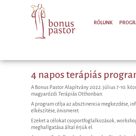
RÓLUNK
PROG
4 napos terápiás progra
A Bonus Pastor Alapítvány 2022. július 7-10. kö
magyarózdi Terápiás Otthonban.
A program célja az absztinencia megkezdése, inf
elkészítése, önismeret.
Ezeket a célokat csoportfoglalkozások, worksho
meghallgatása által érjük el.