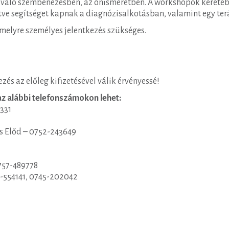
 való szembenézésben, az önismeretben. A workshopok keretéb
tve segítséget kapnak a diagnózisalkotásban, valamint egy terá
 amelyre személyes jelentkezés szükséges.
ezés az előleg kifizetésével válik érvényessé!
 az alábbi telefonszámokon lehet:
331
s Előd – 0752-243649
757-489778
3-554141, 0745-202042