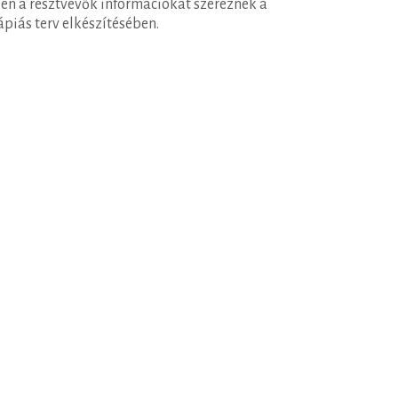
en a résztvevők információkat szereznek a
piás terv elkészítésében.