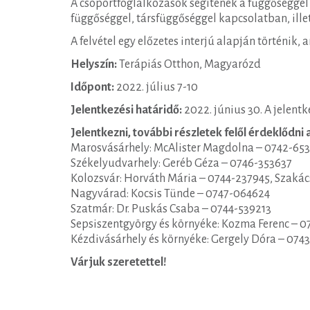
A csoportfoglalkozások segítenek a függőséggel
függőséggel, társfüggőséggel kapcsolatban, ille
A felvétel egy előzetes interjú alapján történik,
Helyszín:
Terápiás Otthon, Magyarózd
Időpont:
2022. július 7-10
Jelentkezési határidő:
2022. június 30. A jelentk
Jelentkezni, további részletek felől érdeklődni
Marosvásárhely: McAlister Magdolna – 0742-653
Székelyudvarhely: Geréb Géza – 0746-353637
Kolozsvár: Horváth Mária – 0744-237945, Szakác
Nagyvárad: Kocsis Tünde – 0747-064624
Szatmár: Dr. Puskás Csaba – 0744-539213
Sepsiszentgyörgy és környéke: Kozma Ferenc – 0
Kézdivásárhely és környéke: Gergely Dóra – 074
Várjuk szeretettel!