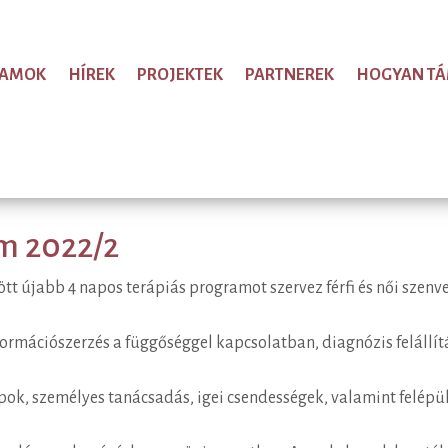
RAMOK
HÍREK
PROJEKTEK
PARTNEREK
HOGYAN T
m 2022/2
zött újabb 4 napos terápiás programot szervez férfi és női sze
ormációszerzés a függőséggel kapcsolatban, diagnózis felállítá
pok, személyes tanácsadás, igei csendességek, valamint felépü