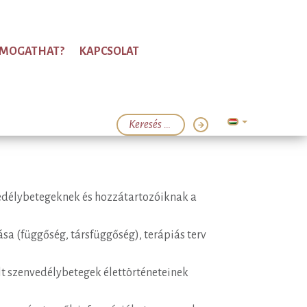
ÁMOGATHAT?
KAPCSOLAT
nvedélybetegeknek és hozzátartozóiknak a
sa (függőség, társfüggőség), terápiás terv
lt szenvedélybetegek élettörténeteinek