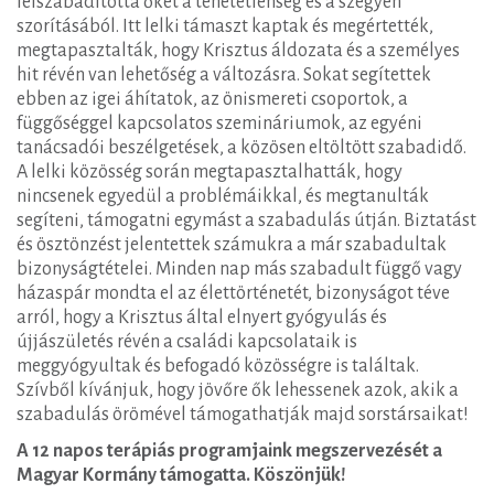
felszabadította őket a tehetetlenség és a szégyen
szorításából. Itt lelki támaszt kaptak és megértették,
megtapasztalták, hogy Krisztus áldozata és a személyes
hit révén van lehetőség a változásra. Sokat segítettek
ebben az igei áhítatok, az önismereti csoportok, a
függőséggel kapcsolatos szemináriumok, az egyéni
tanácsadói beszélgetések, a közösen eltöltött szabadidő.
A lelki közösség során megtapasztalhatták, hogy
nincsenek egyedül a problémáikkal, és megtanulták
segíteni, támogatni egymást a szabadulás útján. Biztatást
és ösztönzést jelentettek számukra a már szabadultak
bizonyságtételei. Minden nap más szabadult függő vagy
házaspár mondta el az élettörténetét, bizonyságot téve
arról, hogy a Krisztus által elnyert gyógyulás és
újjászületés révén a családi kapcsolataik is
meggyógyultak és befogadó közösségre is találtak.
Szívből kívánjuk, hogy jövőre ők lehessenek azok, akik a
szabadulás örömével támogathatják majd sorstársaikat!
A 12 napos terápiás programjaink megszervezését a
Magyar Kormány támogatta. Köszönjük!