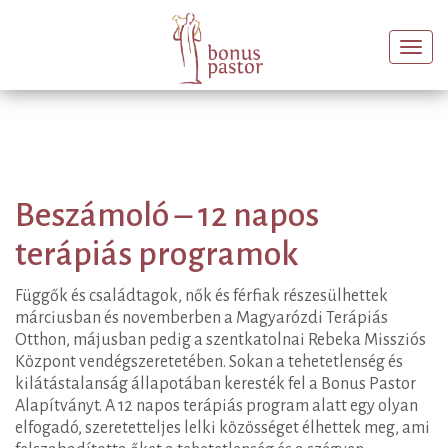
Togg
navi
Beszámoló – 12 napos
terápiás programok
Függők és családtagok, nők és férfiak részesülhettek
márciusban és novemberben a Magyarózdi Terápiás
Otthon, májusban pedig a szentkatolnai Rebeka Missziós
Központ vendégszeretetében. Sokan a tehetetlenség és
kilátástalanság állapotában keresték fel a Bonus Pastor
Alapítványt. A 12 napos terápiás program alatt egy olyan
elfogadó, szeretetteljes lelki közösséget élhettek meg, ami