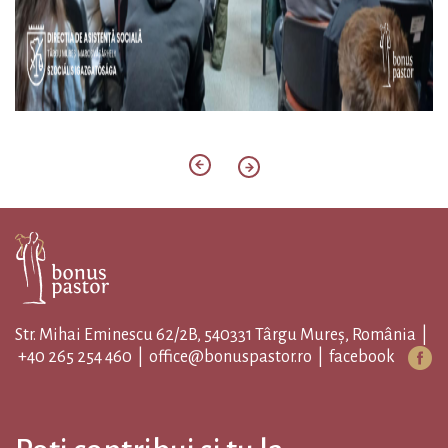
Str. Mihai Eminescu 62/2B, 540331 Târgu Mureș, România |
+40 265 254 460
|
office@bonuspastor.ro
|
facebook