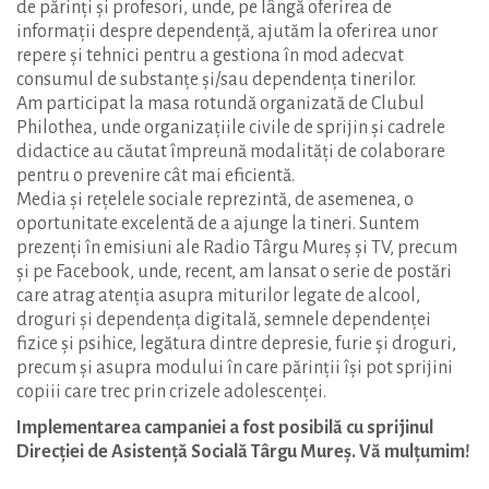
de părinți și profesori, unde, pe lângă oferirea de
informații despre dependență, ajutăm la oferirea unor
repere și tehnici pentru a gestiona în mod adecvat
consumul de substanțe și/sau dependența tinerilor.
Am participat la masa rotundă organizată de Clubul
Philothea, unde organizațiile civile de sprijin și cadrele
didactice au căutat împreună modalități de colaborare
pentru o prevenire cât mai eficientă.
Media și rețelele sociale reprezintă, de asemenea, o
oportunitate excelentă de a ajunge la tineri. Suntem
prezenți în emisiuni ale Radio Târgu Mureș și TV, precum
și pe Facebook, unde, recent, am lansat o serie de postări
care atrag atenția asupra miturilor legate de alcool,
droguri și dependența digitală, semnele dependenței
fizice și psihice, legătura dintre depresie, furie și droguri,
precum și asupra modului în care părinții își pot sprijini
copiii care trec prin crizele adolescenței.
Implementarea campaniei a fost posibilă cu sprijinul
Direcției de Asistență Socială Târgu Mureș. Vă mulțumim!