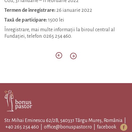
Ozd, 31 ianuarie – 11 februarie 2022
Termen de înregistrare:
26 ianuarie 2022
Taxă de participare:
1500 lei
Înregistrare, mai multe informații la biroul central al
Fundației, telefon: 0265 254 460.
Str. Mihai Eminescu 62/2B, 540331 Târgu Mureș, România |
+40 265 254 460
|
office@bonuspastor.ro
|
facebook