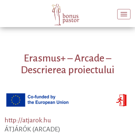
Togg
navi
Erasmus+ – Arcade –
Descrierea proiectului
http://atjarok.hu
ÁTJÁRÓK (ARCADE)