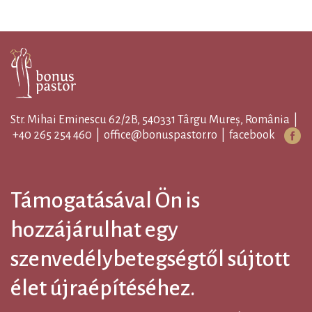
Str. Mihai Eminescu 62/2B, 540331 Târgu Mureș, România |
+40 265 254 460
|
office@bonuspastor.ro
|
facebook
Támogatásával Ön is
hozzájárulhat egy
szenvedélybetegségtől sújtott
élet újraépítéséhez.